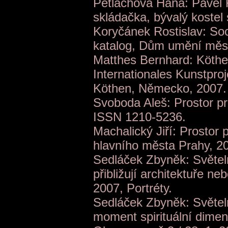
Petlachová Hana: Pavel K
skládačka, bývalý kostel
Koryčánek Rostislav: Soc
katalog, Dům umění měs
Matthes Bernhard: Köthe
Internationales Kunstproj
Köthen, Německo, 2007.
Svoboda Aleš: Prostor pro 
ISSN 1210-5236.
Machalický Jiří: Prostor 
hlavního města Prahy, 2
Sedláček Zbyněk: Světeln
přibližují architektuře ne
2007, Portréty.
Sedláček Zbyněk: Světeln
moment spirituální dimenz