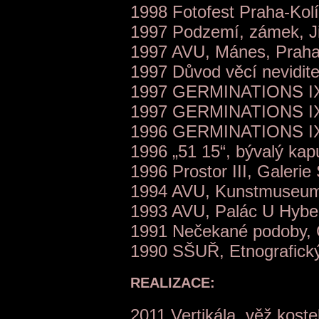
1998 Fotofest Praha-Kol
1997 Podzemí, zámek, Ji
1997 AVU, Mánes, Praha
1997 Důvod věcí nevidit
1997 GERMINATIONS IX,
1997 GERMINATIONS IX, V
1996 GERMINATIONS IX, 
1996 „51 15“, bývalý kap
1996 Prostor III, Galerie
1994 AVU, Kunstmuseum 
1993 AVU, Palác U Hybe
1991 Nečekané podoby, G
1990 SŠUŘ, Etnografick
REALIZACE:
2011 Vertikála, věž koste