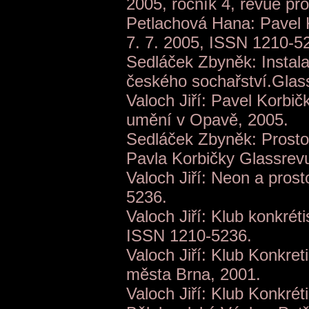
2005, ročník 4, revue pro
Petlachová Hana: Pavel K
7. 7. 2005, ISSN 1210-5
Sedláček Zbyněk: Instala
českého sochařství.Glass
Valoch Jiří: Pavel Korbič
umění v Opavě, 2005.
Sedláček Zbyněk: Prostor 
Pavla Korbičky Glassrevue
Valoch Jiří: Neon a prost
5236.
Valoch Jiří: Klub konkréti
ISSN 1210-5236.
Valoch Jiří: Klub Konkre
města Brna, 2001.
Valoch Jiří: Klub Konkré