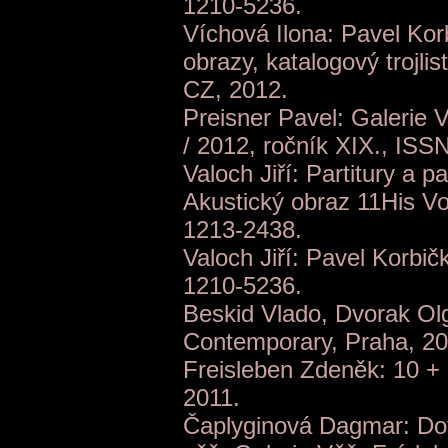
1210-5236.
Víchová Ilona: Pavel Kor
obrazy, katalogový trojlis
CZ, 2012.
Preisner Pavel: Galerie V
/ 2012, ročník XIX., IS
Valoch Jiří: Partitury a p
Akustický obraz 11His Vo
1213-2438.
Valoch Jiří: Pavel Korbič
1210-5236.
Beskid Vlado, Dvorak Ol
Contemporary, Praha, 20
Freisleben Zdeněk: 10 + 1
2011.
Čaplyginová Dagmar: Dot