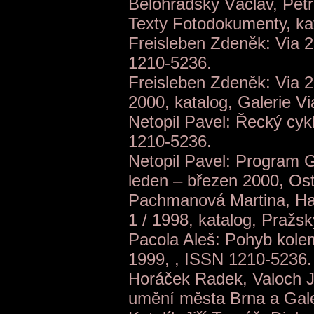
Bělohradský Václav, Petř
Texty Fotodokumenty, ka
Freisleben Zdeněk: Via 2
1210-5236.
Freisleben Zdeněk: Via 
2000, katalog, Galerie Vi
Netopil Pavel: Řecký cykl
1210-5236.
Netopil Pavel: Program 
leden – březen 2000, Ost
Pachmanová Martina, Hav
1 / 1998, katalog, Pražsk
Pacola Aleš: Pohyb kolem 
1999, , ISSN 1210-5236.
Horáček Radek, Valoch J
umění města Brna a Gale