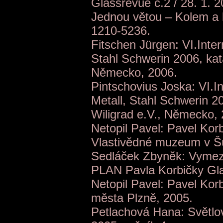
Glassrevue č.2 / 28. 1. 2
Jednou větou – Kolem a k
1210-5236.
Fitschen Jürgen: VI.Inte
Stahl Schwerin 2006, kata
Německo, 2006.
Pintschovius Joska: VI.I
Metall, Stahl Schwerin 2
Wiligrad e.V., Německo, 
Netopil Pavel: Pavel Korb
Vlastivědné muzeum v Š
Sedláček Zbyněk: Vymez
PLAN Pavla Korbičky Glas
Netopil Pavel: Pavel Korbi
města Plzně, 2005.
Petlachová Hana: Světlov