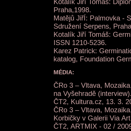
Kotalík Jiří Tomáš: Dipl
Praha,1998.
Matějů JiřÍ: Palmovka - 
Sdružení Serpens, Praha
Kotalík Jiří Tomáš: Germi
ISSN 1210-5236.
Karez Patrick: Germinatio
katalog, Foundation Ger
MÉDIA:
ČRo 3 – Vltava, Mozaika, 
na Vyšehradě (interview)
ČT2, Kultura.cz, 13. 3. 2
ČRo 3 – Vltava, Mozaika,
Korbičky v Galerii Via Art
ČT2, ARTMIX - 02 / 2009