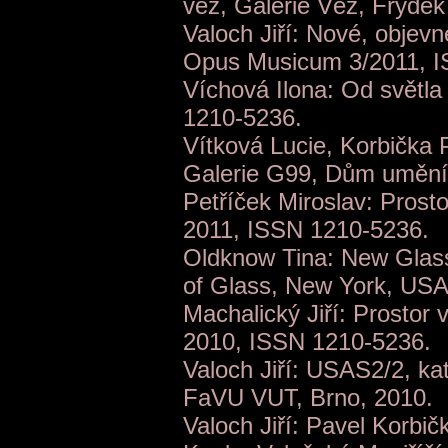
věž, Galerie Věž, Frýdek
Valoch Jiří: Nové, objev
Opus Musicum 3/2011, I
Víchová Ilona: Od světla 
1210-5236.
Vítková Lucie, Korbička P
Galerie G99, Dům umění
Petříček Miroslav: Prostor 
2011, ISSN 1210-5236.
Oldknow Tina: New Glas
of Glass, New York, US
Machalický Jiří: Prostor vy
2010, ISSN 1210-5236.
Valoch Jiří: USAS2/2, kat
FaVU VUT, Brno, 2010.
Valoch Jiří: Pavel Korbičk