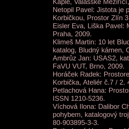
Kaple, Valašské Meziříčí
Netopil Pavel: Jistota j
Korbičkou, Prostor Zlín 
Eisler Eva, Liška Pavel:
Praha, 2009.
Klimeš Martin: 10 let B
katalog, Bludný kámen, 
Ambrůz Jan: USAS2, kata
FaVU VUT, Brno, 2009.
Horáček Radek: Prostore
Korbička, Ateliér č.7 / 2
Petlachová Hana: Prostor
ISSN 1210-5236.
Víchová Ilona: Dalibor C
pohybem, katalogový troj
80-903895-3-3.