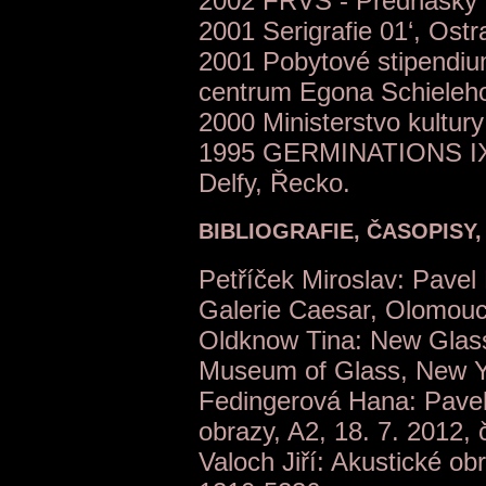
2002 FRVŠ - Přednášky p
2001 Serigrafie 01‘, Ostr
2001 Pobytové stipendiu
centrum Egona Schieleh
2000 Ministerstvo kultu
1995 GERMINATIONS IX -
Delfy, Řecko.
BIBLIOGRAFIE, ČASOPISY
Petříček Miroslav: Pavel 
Galerie Caesar, Olomouc
Oldknow Tina: New Glass
Museum of Glass, New Y
Fedingerová Hana: Pavel 
obrazy, A2, 18. 7. 2012,
Valoch Jiří: Akustické obr