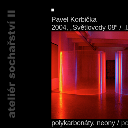
Pavel Korbička
2004, „Světlovody 08“ /
„L
polykarbonáty, neony /
po