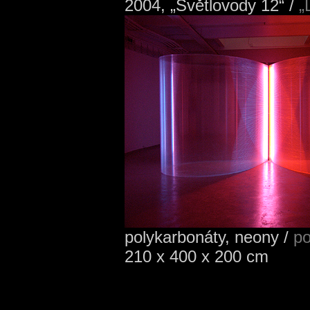
2004, „Světlovody 12“ /
„L
polykarbonáty, neony /
po
210 x 400 x 200 cm