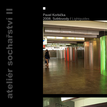
Pavel Korbička
2008, Světlovody /
Lightguides